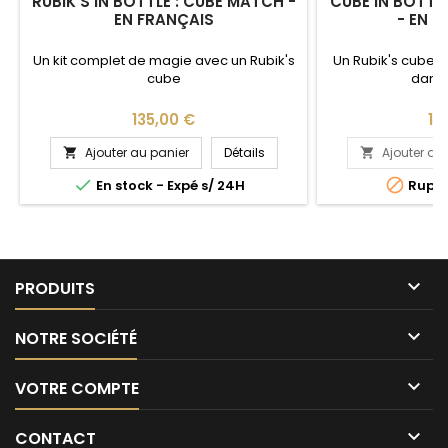
RUBIK'S IN BOTTLE : CUBE MATCH -
CUBE IN BOTTL
EN FRANÇAIS
- EN F
Un kit complet de magie avec un Rubik's
Un Rubik's cube
cube
dans 
Prix
Pri
135,00 €
16
Ajouter au panier
Détails
Ajouter au




En stock - Expé s/ 24H
Ruptu

PRODUITS

NOTRE SOCIÉTÉ

VOTRE COMPTE

CONTACT