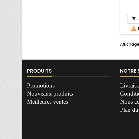


Affichage 
PRODUITS
NOTRE 
Promotions
Livrais
Nouveaux produits
Conditio
Meilleures ventes
Nous co
Plan du 