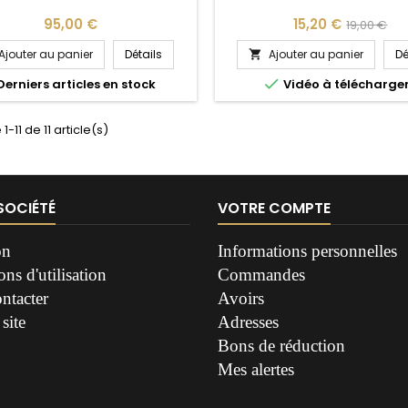
Prix
Prix
Prix
95,00 €
15,20 €
19,00 €
de
Ajouter au panier
Détails
Ajouter au panier
Dé

base

Derniers articles en stock
Vidéo à télécharge
1-11 de 11 article(s)
SOCIÉTÉ
VOTRE COMPTE
on
Informations personnelles
ns d'utilisation
Commandes
ntacter
Avoirs
site
Adresses
Bons de réduction
Mes alertes