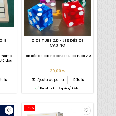
O !!
DICE TUBE 2.0 - LES DÉS DE
CASINO
la même
Les dés de casino pour le Dice Tube 2.0
outé des
Prix
39,00 €
tails
Ajouter au panier
Détails


En stock - Expé s/ 24H
-20%
favorite_border
favorite_border