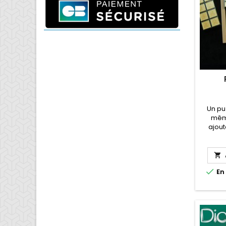
Un pu
même
ajout


En 