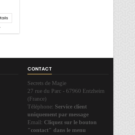
tails
r
CONTACT
Secrets de Magie
27 rue du Parc - 67960 Entzheim
(France)
Téléphone:
Service client
uniquement par message
Email:
Cliquez sur le bouton
"contact" dans le menu