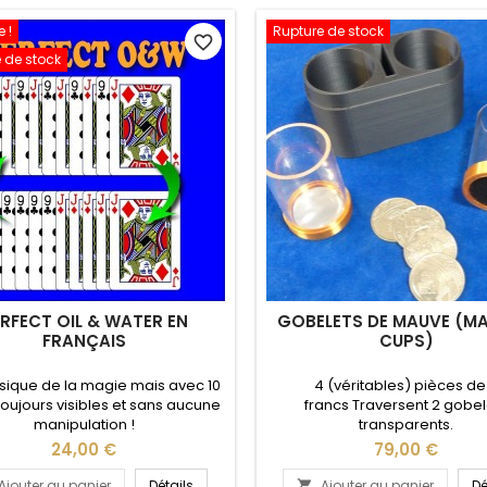
 !
Rupture de stock
favorite_border
 de stock
RFECT OIL & WATER EN
GOBELETS DE MAUVE (MA
FRANÇAIS
CUPS)
sique de la magie mais avec 10
4 (véritables) pièces de
toujours visibles et sans aucune
francs Traversent 2 gobel
manipulation !
transparents.
Prix
Prix
24,00 €
79,00 €
Ajouter au panier
Détails
Ajouter au panier
Dé
