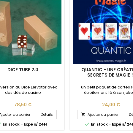
DICE TUBE 2.0
QUANTIC - UNE CRÉAT
SECRETS DE MAGIE !
 version du Dice Elevator avec
un petit paquet de cartes 
des dés de casino
étroitement lié à son joker 
Prix
Prix
78,50 €
24,00 €
Ajouter au panier
Détails
Ajouter au panier
Dé



En stock - Expé s/ 24H
En stock - Expé s/ 2