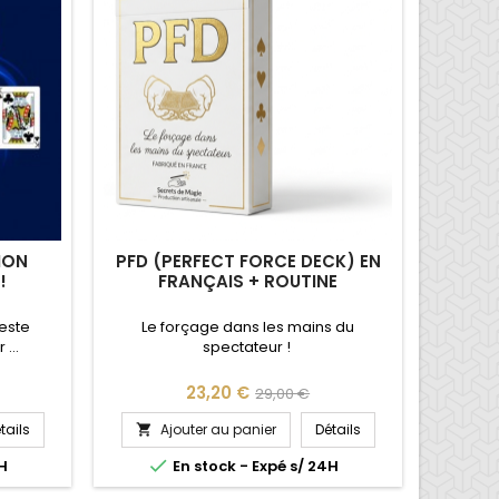
ION
PFD (PERFECT FORCE DECK) EN
!
FRANÇAIS + ROUTINE
reste
Le forçage dans les mains du
...
spectateur !
Prix
Prix
23,20 €
29,00 €
de
tails
Ajouter au panier
Détails

base

4H
En stock - Expé s/ 24H