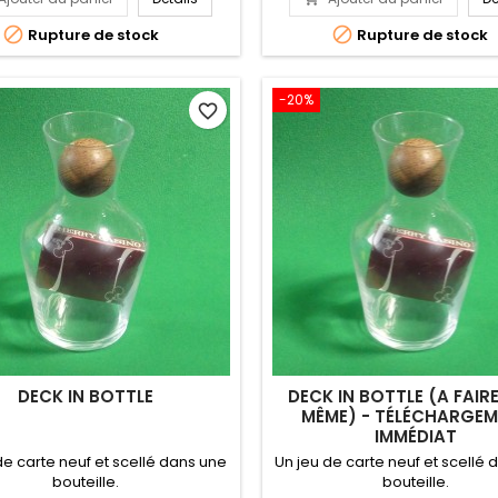


Rupture de stock
Rupture de stock
-20%
favorite_border
DECK IN BOTTLE
DECK IN BOTTLE (A FAIRE
MÊME) - TÉLÉCHARGE
IMMÉDIAT
de carte neuf et scellé dans une
Un jeu de carte neuf et scellé
bouteille.
bouteille.