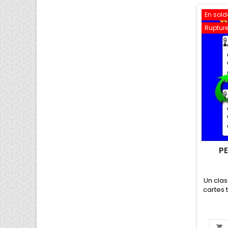
En solde
Rupture
PE
Un clas
cartes 
