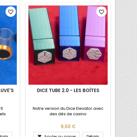
favorite_border
favorite_border
UVE'S
DICE TUBE 2.0 - LES BOÎTES
 5
Notre version du Dice Elevator avec
ets
des dés de casino
Prix
9,50 €
tails
Ajouter au panier
Détails
