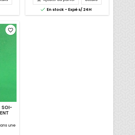

En stock - Expé s/ 24H
favorite_border
 SOI-
MENT
 dans une