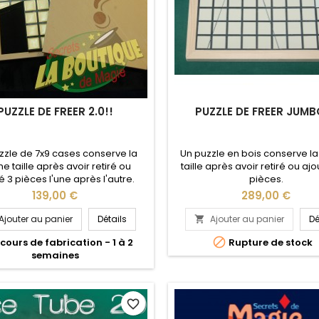
PUZZLE DE FREER 2.0!!
PUZZLE DE FREER JUMB
zzle de 7x9 cases conserve la
Un puzzle en bois conserve 
 taille après avoir retiré ou
taille après avoir retiré ou aj
é 3 pièces l'une après l'autre.
pièces.
Prix
Prix
139,00 €
289,00 €
Ajouter au panier
Détails
Ajouter au panier
Dé


cours de fabrication - 1 à 2
Rupture de stock
semaines
favorite_border