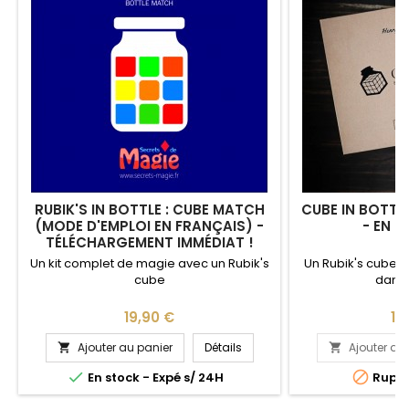
RUBIK'S IN BOTTLE : CUBE MATCH
CUBE IN BOTTL
(MODE D'EMPLOI EN FRANÇAIS) -
- EN F
TÉLÉCHARGEMENT IMMÉDIAT !
Un kit complet de magie avec un Rubik's
Un Rubik's cube
cube
dans 
Prix
Pri
19,90 €
16
Ajouter au panier
Détails
Ajouter au




En stock - Expé s/ 24H
Ruptu