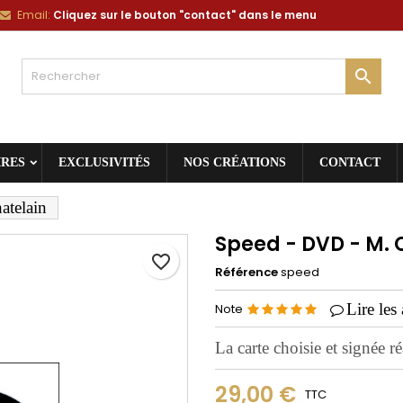
Email:
Cliquez sur le bouton "contact" dans le menu
jouter à ma liste d'envies
réer une liste d'envies
onnexion

Créer une nouvelle liste
s devez être connecté pour ajouter des produits à votre liste d'envies.
m de la liste d'envies
Annuler
Connexio
IRES
EXCLUSIVITÉS
NOS CRÉATIONS
CONTACT
Annuler
Créer une liste d'envie
atelain
Speed - DVD - M. 
favorite_border
Référence
speed
Lire les 
Note
La carte choisie et signée ré
29,00 €
TTC