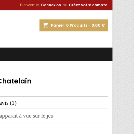
Bienvenue,
Connexion
ou
Créez votre compte
×
×
×
shopping_cart
Panier:
0
Produits - 0,00 €
n
s
Chatelain
avis (
1
)
apparaît à vue sur le jeu