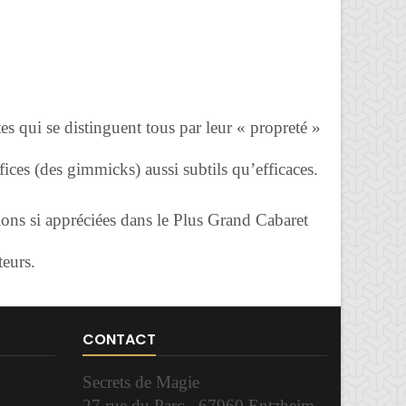
es qui se distinguent tous par leur « propreté »
ices (des gimmicks) aussi subtils qu’efficaces.
ions si appréciées dans le Plus Grand Cabaret
teurs.
CONTACT
Secrets de Magie
27 rue du Parc - 67960 Entzheim