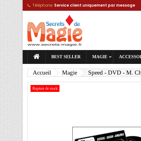
Téléphone:
Service client uniquement par message
A
C
C
add_circle_outline
Vou
No
BEST SELLER
MAGIE
ACCESSO
Accueil
Magie
Speed - DVD - M. Ch
Rupture de stock