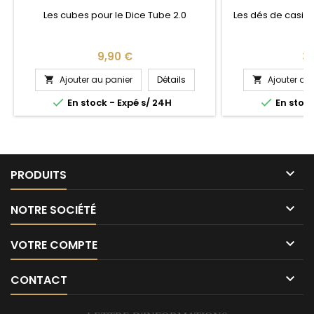
Les cubes pour le Dice Tube 2.0
Les dés de casino
Prix
Pri
9,90 €
39
Ajouter au panier
Détails
Ajouter au




En stock - Expé s/ 24H
En stock

PRODUITS

NOTRE SOCIÉTÉ

VOTRE COMPTE

CONTACT