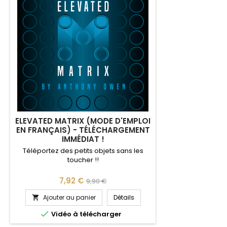
ELEVATED MATRIX (MODE D'EMPLOI
EN FRANÇAIS) - TÉLÉCHARGEMENT
IMMÉDIAT !
Téléportez des petits objets sans les
toucher !!
Prix
Prix
7,92 €
9,90 €
de
Ajouter au panier
Détails

base

Vidéo à télécharger