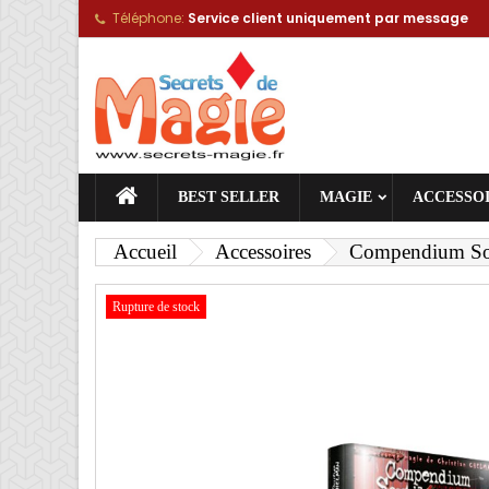
Téléphone:
Service client uniquement par message
A
C
C
add_circle_outline
Vou
No
BEST SELLER
MAGIE
ACCESSO
Accueil
Accessoires
Compendium Sor
Rupture de stock