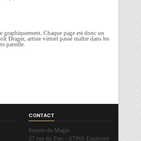
isible graphiquement. Chaque page est donc un
oît Drager, artiste virtuel passé maître dans les
s pareille.
CONTACT
Secrets de Magie
27 rue du Parc - 67960 Entzheim