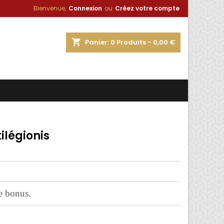
Bienvenue,
Connexion
ou
Créez votre compte
×
×
×
shopping_cart
Panier:
0
Produits - 0,00 €
n
s
légionis
e bonus.