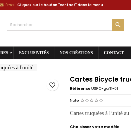
Email:
Cliquez sur le bouton "contact" dans le menu
jouter à ma liste d'envies
réer une liste d'envies
onnexion

Créer une nouvelle liste
s devez être connecté pour ajouter des produits à votre liste d'envies.
m de la liste d'envies
Annuler
Connexio
IRES
EXCLUSIVITÉS
NOS CRÉATIONS
CONTACT
Annuler
Créer une liste d'envie
uquées à l'unité
Cartes Bicycle tru
favorite_border
Référence
USPC-gaff1-01
Note
Cartes truquées à l'unité au
Choisissez votre modèle