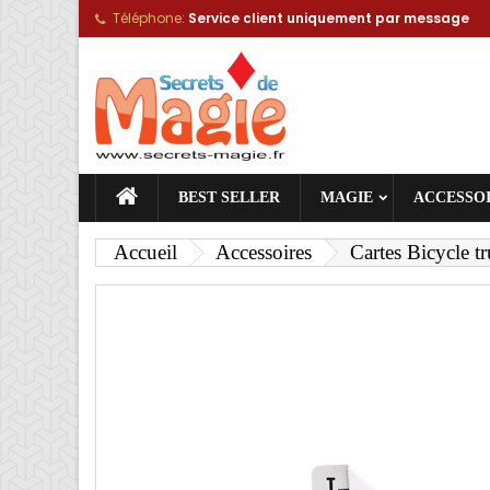
Téléphone:
Service client uniquement par message
A
C
C
add_circle_outline
Vou
No
BEST SELLER
MAGIE
ACCESSO
Accueil
Accessoires
Cartes Bicycle tr