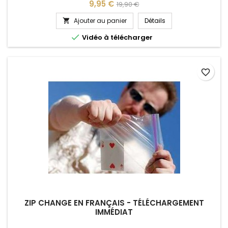
Prix
Prix
9,95 €
19,90 €
de
Ajouter au panier
Détails

base

Vidéo à télécharger
favorite_border
ZIP CHANGE EN FRANÇAIS - TÉLÉCHARGEMENT
IMMÉDIAT