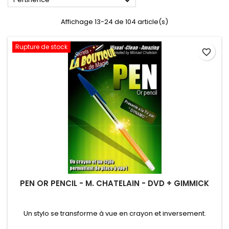

Affichage 13-24 de 104 article(s)
Rupture de stock
favorite_border
PEN OR PENCIL - M. CHATELAIN - DVD + GIMMICK
Un stylo se transforme à vue en crayon et inversement.