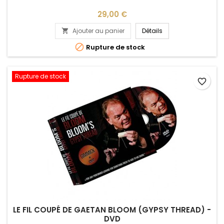
Prix
29,00 €
Ajouter au panier
Détails


Rupture de stock
Rupture de stock
favorite_border
LE FIL COUPÉ DE GAETAN BLOOM (GYPSY THREAD) -
DVD