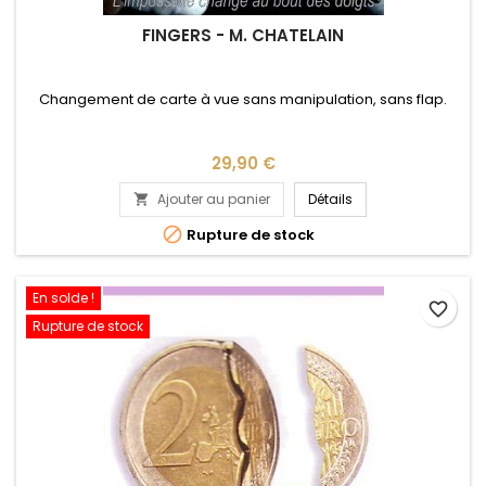
FINGERS - M. CHATELAIN
Changement de carte à vue sans manipulation, sans flap.
Prix
29,90 €
Ajouter au panier
Détails


Rupture de stock
En solde !
favorite_border
Rupture de stock