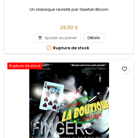
Un classique revisité par Gaetan Bloom
Prix
29,00 €
Ajouter au panier
Détails


Rupture de stock
Rupture de stock
favorite_border