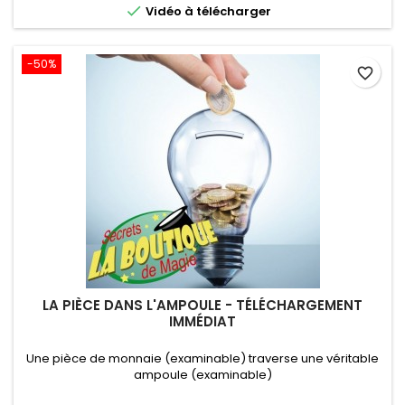

Vidéo à télécharger
-50%
favorite_border
LA PIÈCE DANS L'AMPOULE - TÉLÉCHARGEMENT
IMMÉDIAT
Une pièce de monnaie (examinable) traverse une véritable
ampoule (examinable)